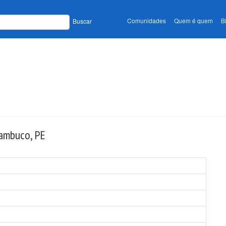
Comunidades
Quem é quem
B
Buscar
nambuco, PE