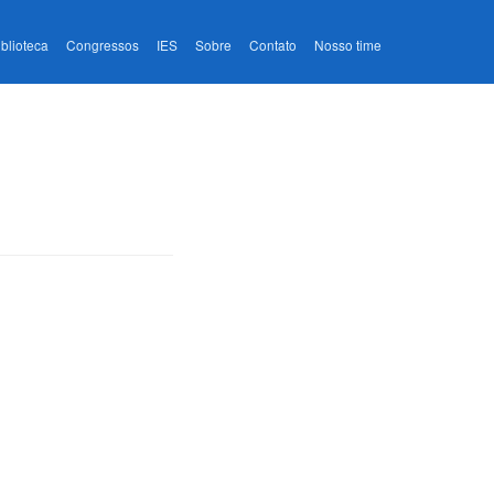
iblioteca
Congressos
IES
Sobre
Contato
Nosso time