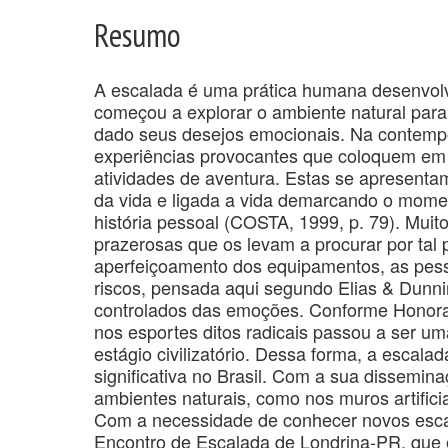
Resumo
A escalada é uma prática humana desenvol
começou a explorar o ambiente natural para
dado seus desejos emocionais. Na contemp
experiências provocantes que coloquem em t
atividades de aventura. Estas se apresent
da vida e ligada a vida demarcando o mome
história pessoal (COSTA, 1999, p. 79). Mui
prazerosas que os levam a procurar por tal
aperfeiçoamento dos equipamentos, as pes
riscos, pensada aqui segundo Elias & Dunn
controlados das emoções. Conforme Honora
nos esportes ditos radicais passou a ser um
estágio civilizatório. Dessa forma, a escal
significativa no Brasil. Com a sua dissemin
ambientes naturais, como nos muros artifici
Com a necessidade de conhecer novos escal
Encontro de Escalada de Londrina-PR, que é