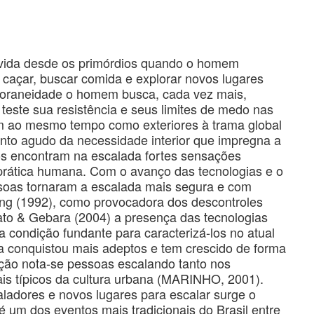
vida desde os primórdios quando o homem
 caçar, buscar comida e explorar novos lugares
oraneidade o homem busca, cada vez mais,
este sua resistência e seus limites de medo nas
am ao mesmo tempo como exteriores à trama global
nto agudo da necessidade interior que impregna a
tos encontram na escalada fortes sensações
 prática humana. Com o avanço das tecnologias e o
soas tornaram a escalada mais segura e com
ing (1992), como provocadora dos descontroles
to & Gebara (2004) a presença das tecnologias
a condição fundante para caracterizá-los no atual
ada conquistou mais adeptos e tem crescido de forma
ação nota-se pessoas escalando tanto nos
ais típicos da cultura urbana (MARINHO, 2001).
adores e novos lugares para escalar surge o
 um dos eventos mais tradicionais do Brasil entre