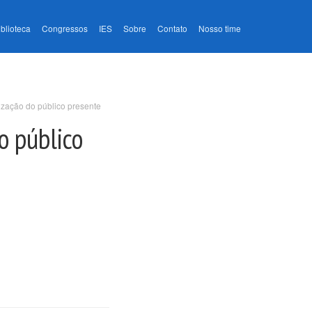
iblioteca
Congressos
IES
Sobre
Contato
Nosso time
ização do público presente
o público