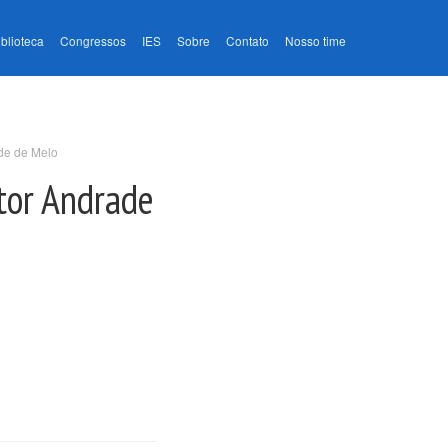
iblioteca
Congressos
IES
Sobre
Contato
Nosso time
ade de Melo
ctor Andrade