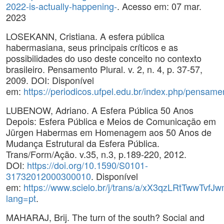
2022-is-actually-happening-
. Acesso em: 07 mar.
2023
LOSEKANN, Cristiana. A esfera pública
habermasiana, seus principais críticos e as
possibilidades do uso deste conceito no contexto
brasileiro. Pensamento Plural. v. 2, n. 4, p. 37-57,
2009. DOI: Disponível
em:
https://periodicos.ufpel.edu.br/index.php/pensamen
LUBENOW, Adriano. A Esfera Pública 50 Anos
Depois: Esfera Pública e Meios de Comunicação em
Jürgen Habermas em Homenagem aos 50 Anos de
Mudança Estrutural da Esfera Pública.
Trans/Form/Ação. v.35, n.3, p.189-220, 2012.
DOI:
https://doi.org/10.1590/S0101-
31732012000300010
. Disponível
em:
https://www.scielo.br/j/trans/a/xX3qzLRtTwwTvfJ
lang=pt
.
MAHARAJ, Brij. The turn of the south? Social and