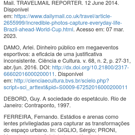
Mail. TRAVELMAIL REPORTER. 12 June 2014.
Disponivel
em:
https://www.dailymail.co.uk/travel/article-
2655999/Incredible-photos-capture-everyday-life-
Brazil-ahead-World-Cup.html
. Acesso em: 07 mar.
2023.
DAMO, Arlei. Dinheiro público em megaeventos
esportivos: a eficácia de uma justificativa
inconsistente. Ciência e Cultura. v. 68, n. 2, p. 27-31,
abr./jun. 2016. DOI:
http://dx.doi.org/10.21800/2317-
66602016000200011
. Disponível
em:
http://cienciaecultura.bvs.br/scielo.php?
script=sci_arttext&pid=S0009-67252016000200011
DEBORD, Guy. A sociedade do espetáculo. Rio de
Janeiro: Contraponto, 1997.
FERREIRA, Fernando. Estádios e arenas como
lentes privilegiadas para capturar as transformações
do espaço urbano. In: GIGLIO, Sérgio; PRONI,