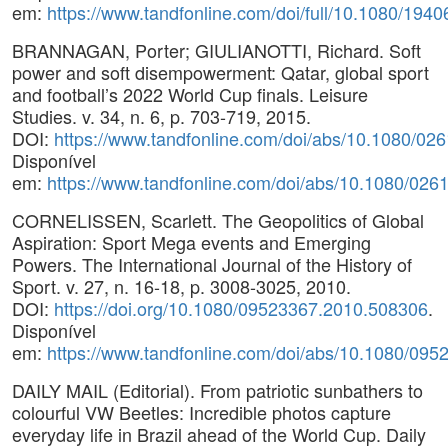
em:
https://www.tandfonline.com/doi/full/10.1080/19
BRANNAGAN, Porter; GIULIANOTTI, Richard. Soft
power and soft disempowerment: Qatar, global sport
and football’s 2022 World Cup finals. Leisure
Studies. v. 34, n. 6, p. 703-719, 2015.
DOI:
https://www.tandfonline.com/doi/abs/10.1080/0
Disponível
em:
https://www.tandfonline.com/doi/abs/10.1080/02
CORNELISSEN, Scarlett. The Geopolitics of Global
Aspiration: Sport Mega events and Emerging
Powers. The International Journal of the History of
Sport. v. 27, n. 16-18, p. 3008-3025, 2010.
DOI:
https://doi.org/10.1080/09523367.2010.508306
.
Disponível
em:
https://www.tandfonline.com/doi/abs/10.1080/09
DAILY MAIL (Editorial). From patriotic sunbathers to
colourful VW Beetles: Incredible photos capture
everyday life in Brazil ahead of the World Cup. Daily