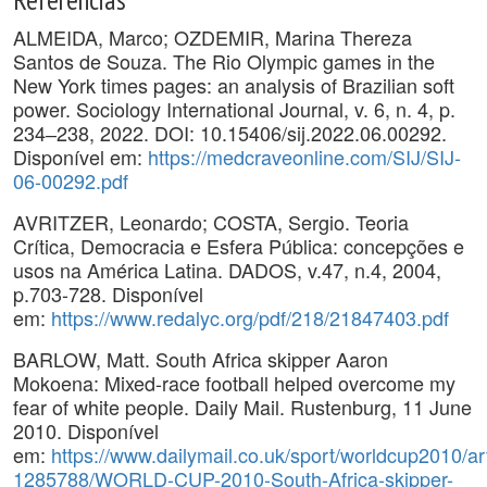
ALMEIDA, Marco; OZDEMIR, Marina Thereza
Santos de Souza. The Rio Olympic games in the
New York times pages: an analysis of Brazilian soft
power. Sociology International Journal, v. 6, n. 4, p.
234‒238, 2022. DOI: 10.15406/sij.2022.06.00292.
Disponível em:
https://medcraveonline.com/SIJ/SIJ-
06-00292.pdf
AVRITZER, Leonardo; COSTA, Sergio. Teoria
Crítica, Democracia e Esfera Pública: concepções e
usos na América Latina. DADOS, v.47, n.4, 2004,
p.703-728. Disponível
em:
https://www.redalyc.org/pdf/218/21847403.pdf
BARLOW, Matt. South Africa skipper Aaron
Mokoena: Mixed-race football helped overcome my
fear of white people. Daily Mail. Rustenburg, 11 June
2010. Disponível
em:
https://www.dailymail.co.uk/sport/worldcup2010/art
1285788/WORLD-CUP-2010-South-Africa-skipper-