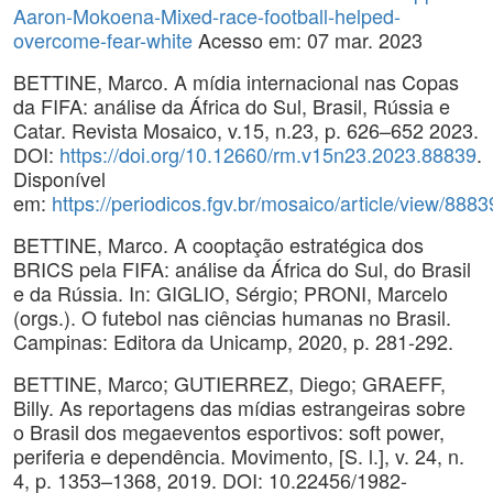
Aaron-Mokoena-Mixed-race-football-helped-
overcome-fear-white
Acesso em: 07 mar. 2023
BETTINE, Marco. A mídia internacional nas Copas
da FIFA: análise da África do Sul, Brasil, Rússia e
Catar. Revista Mosaico, v.15, n.23, p. 626–652 2023.
DOI:
https://doi.org/10.12660/rm.v15n23.2023.88839
.
Disponível
em:
https://periodicos.fgv.br/mosaico/article/view/8883
BETTINE, Marco. A cooptação estratégica dos
BRICS pela FIFA: análise da África do Sul, do Brasil
e da Rússia. In: GIGLIO, Sérgio; PRONI, Marcelo
(orgs.). O futebol nas ciências humanas no Brasil.
Campinas: Editora da Unicamp, 2020, p. 281-292.
BETTINE, Marco; GUTIERREZ, Diego; GRAEFF,
Billy. As reportagens das mídias estrangeiras sobre
o Brasil dos megaeventos esportivos: soft power,
periferia e dependência. Movimento, [S. l.], v. 24, n.
4, p. 1353–1368, 2019. DOI: 10.22456/1982-