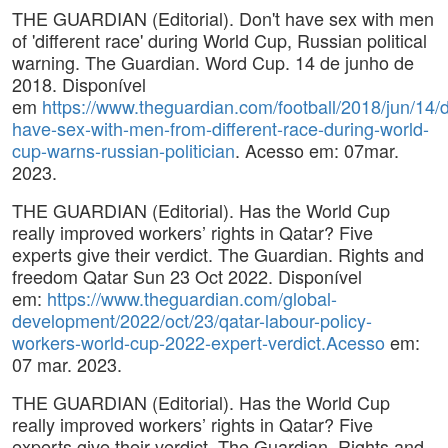
THE GUARDIAN (Editorial). Don't have sex with men
of 'different race' during World Cup, Russian political
warning. The Guardian. Word Cup. 14 de junho de
2018. Disponível
em
https://www.theguardian.com/football/2018/jun/14/
have-sex-with-men-from-different-race-during-world-
cup-warns-russian-politician
. Acesso em: 07mar.
2023.
THE GUARDIAN (Editorial). Has the World Cup
really improved workers’ rights in Qatar? Five
experts give their verdict. The Guardian. Rights and
freedom Qatar Sun 23 Oct 2022. Disponível
em:
https://www.theguardian.com/global-
development/2022/oct/23/qatar-labour-policy-
workers-world-cup-2022-expert-verdict.Acesso
em:
07 mar. 2023.
THE GUARDIAN (Editorial). Has the World Cup
really improved workers’ rights in Qatar? Five
experts give their verdict. The Guardian. Rights and