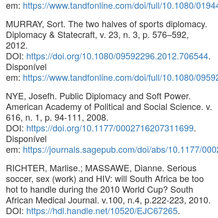
em:
https://www.tandfonline.com/doi/full/10.1080/01
MURRAY, Sort. The two halves of sports diplomacy.
Diplomacy & Statecraft, v. 23, n. 3, p. 576–592,
2012.
DOI:
https://doi.org/10.1080/09592296.2012.706544
.
Disponível
em:
https://www.tandfonline.com/doi/full/10.1080/09
NYE, Josefh. Public Diplomacy and Soft Power.
American Academy of Political and Social Science. v.
616, n. 1, p. 94-111, 2008.
DOI:
https://doi.org/10.1177/0002716207311699
.
Disponível
em:
https://journals.sagepub.com/doi/abs/10.1177/0
RICHTER, Marlise.; MASSAWE, Dianne. Serious
soccer, sex (work) and HIV: will South Africa be too
hot to handle during the 2010 World Cup? South
African Medical Journal. v.100, n.4, p.222-223, 2010.
DOI:
https://hdl.handle.net/10520/EJC67265
.