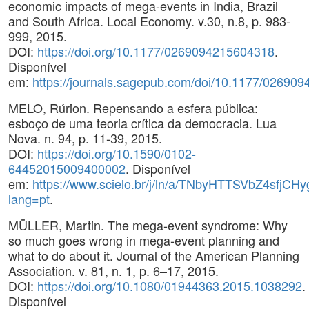
economic impacts of mega-events in India, Brazil
and South Africa. Local Economy. v.30, n.8, p. 983-
999, 2015.
DOI:
https://doi.org/10.1177/0269094215604318
.
Disponível
em:
https://journals.sagepub.com/doi/10.1177/02690
MELO, Rúrion. Repensando a esfera pública:
esboço de uma teoria crítica da democracia. Lua
Nova. n. 94, p. 11-39, 2015.
DOI:
https://doi.org/10.1590/0102-
64452015009400002
. Disponível
em:
https://www.scielo.br/j/ln/a/TNbyHTTSVbZ4sfjCHy
lang=pt
.
MÜLLER, Martin. The mega-event syndrome: Why
so much goes wrong in mega-event planning and
what to do about it. Journal of the American Planning
Association. v. 81, n. 1, p. 6–17, 2015.
DOI:
https://doi.org/10.1080/01944363.2015.1038292
.
Disponível