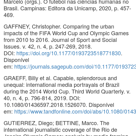
Marcelo (orgs.). O futebol nas ciências humanas no
Brasil. Campinas: Editora da Unicamp, 2020, p. 457-
469.
GAFFNEY, Christopher. Comparing the urban
impacts of the FIFA World Cup and Olympic Games
from 2010 to 2016. Journal of Sport and Social
Issues. v. 42, n. 4, p. 247-269, 2018.
DOI:
https://doi.org/10.1177/0193723518771830
.
Disponível
em:
https://journals.sagepub.com/doi/10.1177/01937
GRAEFF, Billy et al. Capable, splendorous and
unequal: international media portrayals of Brazil
during the 2014 World Cup. Third World Quarterly. v.
40, n. 4, p. 796-814, 2019. DOI:
10.1080/01436597.2018.1526070. Disponível
em:
https://www.tandfonline.com/doi/abs/10.1080/01
GUTIERREZ, Diego; BETTINE, Marco. The
international journalistic coverage of the Rio de