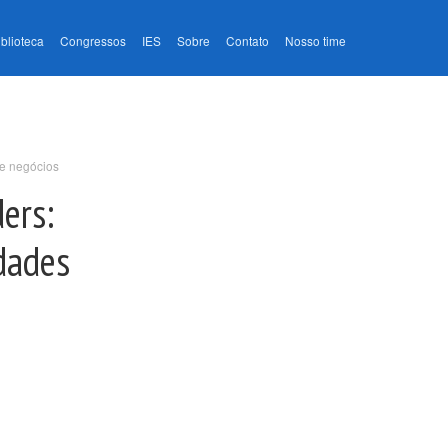
iblioteca
Congressos
IES
Sobre
Contato
Nosso time
de negócios
ders:
dades