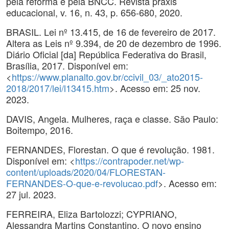
pela reforma e pela BNCC. Revista práxis
educacional, v. 16, n. 43, p. 656-680, 2020.
BRASIL. Lei nº 13.415, de 16 de fevereiro de 2017.
Altera as Leis nº 9.394, de 20 de dezembro de 1996.
Diário Oficial [da] República Federativa do Brasil,
Brasília, 2017. Disponível em:
<
https://www.planalto.gov.br/ccivil_03/_ato2015-
2018/2017/lei/l13415.htm
>. Acesso em: 25 nov.
2023.
DAVIS, Angela. Mulheres, raça e classe. São Paulo:
Boitempo, 2016.
FERNANDES, Florestan. O que é revolução. 1981.
Disponível em: <
https://contrapoder.net/wp-
content/uploads/2020/04/FLORESTAN-
FERNANDES-O-que-e-revolucao.pdf
>. Acesso em:
27 jul. 2023.
FERREIRA, Eliza Bartolozzi; CYPRIANO,
Alessandra Martins Constantino. O novo ensino