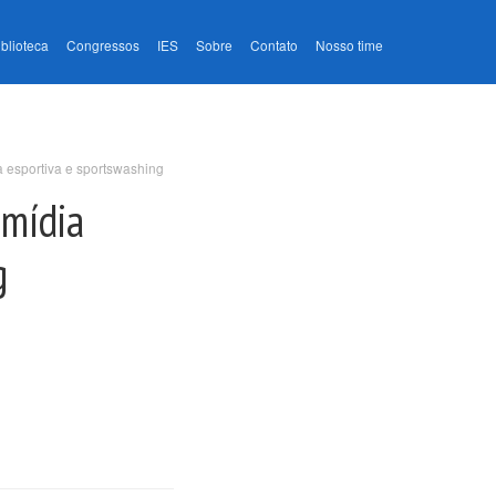
iblioteca
Congressos
IES
Sobre
Contato
Nosso time
a esportiva e sportswashing
 mídia
g