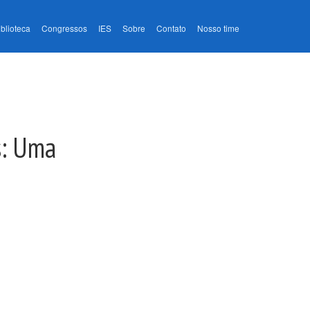
iblioteca
Congressos
IES
Sobre
Contato
Nosso time
s: Uma