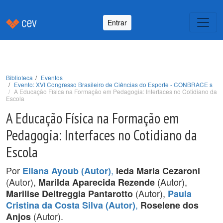
Entrar
Biblioteca
Eventos
Evento: XVI Congresso Brasileiro de Ciências do Esporte - CONBRACE s
A Educação Física na Formação em Pedagogia: Interfaces no Cotidiano da
Escola
A Educação Física na Formação em
Pedagogia: Interfaces no Cotidiano da
Escola
Por
,
Eliana Ayoub (Autor)
Ieda Maria Cezaroni
(Autor),
(Autor),
Marilda Aparecida Rezende
(Autor),
Marilise Deltreggia Pantarotto
Paula
,
Cristina da Costa Silva (Autor)
Roselene dos
(Autor).
Anjos