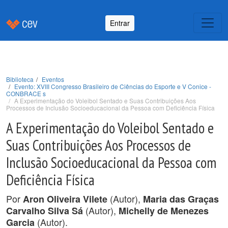
Entrar
Biblioteca
Eventos
Evento: XVIII Congresso Brasileiro de Ciências do Esporte e V Conice -
CONBRACE s
A Experimentação do Voleibol Sentado e Suas Contribuições Aos
Processos de Inclusão Socioeducacional da Pessoa com Deficiência Física
A Experimentação do Voleibol Sentado e
Suas Contribuições Aos Processos de
Inclusão Socioeducacional da Pessoa com
Deficiência Física
Por
(Autor),
Aron Oliveira Vilete
Maria das Graças
(Autor),
Carvalho Silva Sá
Michelly de Menezes
(Autor).
Garcia