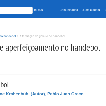
Comunidades
Quem é quem
B
Buscar
o no handebol
A formação do goleiro de handebol
o e aperfeiçoamento no handebol
ebol
,
ne Krahenbühl (Autor)
Pablo Juan Greco