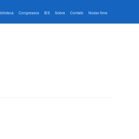
iblioteca
Congressos
IES
Sobre
Contato
Nosso time