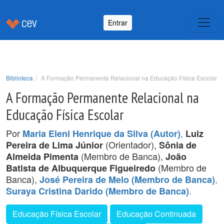
Entrar
Biblioteca
A Formação Permanente Relacional na Educação Física Escolar
A Formação Permanente Relacional na
Educação Física Escolar
Por
,
Maria Eleni Henrique da Silva (Autor)
Luiz
(Orientador),
Pereira de Lima Júnior
Sônia de
(Membro de Banca),
Almeida Pimenta
João
(Membro de
Batista de Albuquerque Figueiredo
Banca),
,
José Pereira de Melo (Membro de Banca)
.
Suraya Cristina Darido (Membro de Banca)
Educação Física Escolar
Educação Continuada