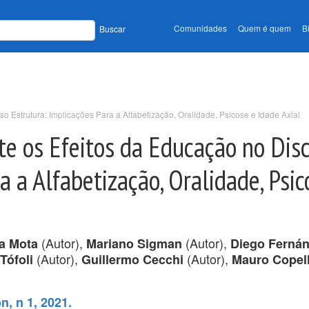
Comunidades
Quem é quem
B
Buscar
so Estrutura: Implicações Para a Alfabetização, Oralidade, Psicose e Idade Axial
ete os Efeitos da Educação no Dis
a a Alfabetização, Oralidade, Psic
(Autor),
(Autor),
ra Mota
Mariano Sigman
Diego Fernán
(Autor),
(Autor),
Tófoli
Guillermo Cecchi
Mauro Copell
, n 1, 2021.