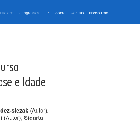
iblioteca
Congressos
IES
Sobre
Contato
Nosso time
curso
ose e Idade
(Autor),
dez-slezak
(Autor),
i
Sidarta