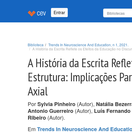
Entrar
Biblioteca
Trends In Neuroscience And Education, n 1, 2021.
A História da Escrita Reflete os Efeitos da Educação no Discur
A História da Escrita Refl
Estrutura: Implicações Par
Axial
Por
(Autor),
Sylvia Pinheiro
Natália Bezer
(Autor),
Antonio Guerreiro
Luís Fernando 
(Autor).
Ribeiro
Em
Trends In Neuroscience And Education