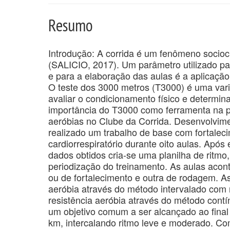
Resumo
Introdução: A corrida é um fenômeno socioc
(SALICIO, 2017). Um parâmetro utilizado par
e para a elaboração das aulas é a aplicação
O teste dos 3000 metros (T3000) é uma var
avaliar o condicionamento físico e determinar
importância do T3000 como ferramenta na p
aeróbias no Clube da Corrida. Desenvolvimen
realizado um trabalho de base com fortale
cardiorrespiratório durante oito aulas. Apó
dados obtidos cria-se uma planilha de ritmo
periodização do treinamento. As aulas aco
ou de fortalecimento e outra de rodagem. A
aeróbia através do método intervalado com r
resistência aeróbia através do método cont
um objetivo comum a ser alcançado ao final
km, intercalando ritmo leve e moderado. Com