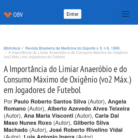
Entrar
Biblioteca
Revista Brasileira de Medicina do Esporte v. 5, n 6, 1999.
A Importância do Limiar Anaeróbio e do Consumo Máximo de Oxigênio
(vo2 Máx.) em Jogadores de Futebol
A Importância do Limiar Anaeróbio e do
Consumo Máximo de Oxigênio (vo2 Máx.)
em Jogadores de Futebol
Por
(Autor),
Paulo Roberto Santos Silva
Angela
(Autor),
Romano
Alberto Azevedo Alves Teixeira
(Autor),
(Autor),
Ana Maria Visconti
Carla Dal
(Autor),
Maso Nunes Roxo
Gilberto Silva
(Autor),
Machado
José Roberto Rivelino Vidal
(Autor),
(Autor).
Luís Antonio Inarra