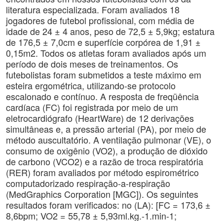
literatura especializada. Foram avaliados 18
jogadores de futebol profissional, com média de
idade de 24 ± 4 anos, peso de 72,5 ± 5,9kg; estatura
de 176,5 ± 7,0cm e superfície corpórea de 1,91 ±
0,15m2. Todos os atletas foram avaliados após um
período de dois meses de treinamentos. Os
futebolistas foram submetidos a teste máximo em
esteira ergométrica, utilizando-se protocolo
escalonado e contínuo. A resposta de freqüência
cardíaca (FC) foi registrada por meio de um
eletrocardiógrafo (HeartWare) de 12 derivações
simultâneas e, a pressão arterial (PA), por meio de
método auscultatório. A ventilação pulmonar (VE), o
consumo de oxigênio (VO2), a produção de dióxido
de carbono (VCO2) e a razão de troca respiratória
(RER) foram avaliados por método espirométrico
computadorizado respiração-a-respiração
(MedGraphics Corporation [MGC]). Os seguintes
resultados foram verificados: no (LA): [FC = 173,6 ±
8,6bpm; VO2 = 55,78 ± 5,93ml.kg.-1.min-1;