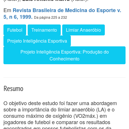
Em
Revista Brasileira de Medicina do Esporte v.
5, n 6, 1999.
Da página 225 a 232
Futebol
Treinamento
Limiar Anaeróbio
Projeto Inteligência Esportiva
Projeto Inteligência Esportiva: Produção do
Conhecimento
Resumo
O objetivo deste estudo foi fazer uma abordagem
sobre a importância do limiar anaeróbio (LA) e o
consumo máximo de oxigênio (VO2máx.) em
jogadores de futebol e comparar os resultados
encontrados em nossos futebolistas com os da