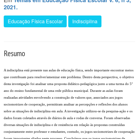
Temas em Educação Física Escolar v. 6, n 3,
2021.
Educação Física Escolar
Indisciplina
Resumo
A indisciplina está presente nas aulas de educação física, sendo importante encontrar meios
que contribuam para resolver/amenizar este problema. Dentro desta perspectiva, o objetivo
desta investigação foi analisar uma proposta didático-pedagógica junto a uma turma do 5°
ano do ensino fundamental de uma rede pública municipal. Durante as aulas foram
realizadas atividades envolvendo a construção de valores que, associados aos jogos
sociomotrizes de cooperação, permitiram analisar as percepções e reflexões dos alunos
sobre as situações de indisciplina em aula. A investigação utilizou-se da pesquisa-ação e os
dados foram coletados através de diários de aula e rodas de conversa. Foram observadas
diversas situações de indisciplina e de resistência em relação às propostas construídas
conjuntamente entre professor e estudantes, contudo, os jogos sociomotrizes de cooperação
foram importantes aliados neste processo. Concluímos que os jogos sociomotrizes de