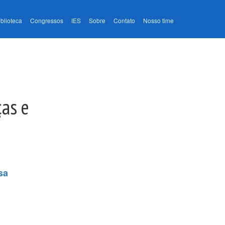
iblioteca
Congressos
IES
Sobre
Contato
Nosso time
ças e
sa