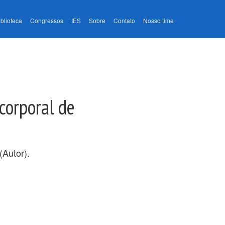
iblioteca
Congressos
IES
Sobre
Contato
Nosso time
corporal de
(Autor).