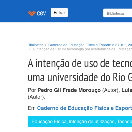
Entrar
Biblioteca
Caderno de Educação Física e Esporte v. 21, n 1, 2
A intenção de uso de tecnologia por acadêmicos de Educação 
A intenção de uso de tecn
uma universidade do Rio G
Por
(Autor),
Pedro Gil Frade Morouço
Luis
(Autor).
Em
Caderno de Educação Física e Esporte 
Educação Física, Intenção de utilização, Tecnol