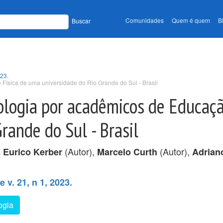
Comunidades
Quem é quem
B
Buscar
023.
Física de uma universidade do Rio Grande do Sul - Brasil
ologia por acadêmicos de Educaçã
rande do Sul - Brasil
(Autor),
(Autor),
 Eurico Kerber
Marcelo Curth
Adriano
v. 21, n 1, 2023.
ogia