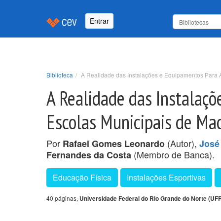
Entrar
Biblioteca
A Realidade das Instalações e Equipamentos Para 
A Realidade das Instalaç
Escolas Municipais de Ma
Por
(Autor),
Rafael Gomes Leonardo
José 
(Membro de Banca).
Fernandes da Costa
Educação Física
Instalações Esportivas
40 páginas,
Universidade Federal do Rio Grande do Norte (UF