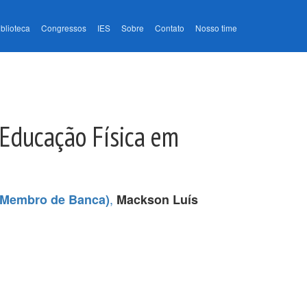
iblioteca
Congressos
IES
Sobre
Contato
Nosso time
 Educação Física em
,
 (Membro de Banca)
Mackson Luís