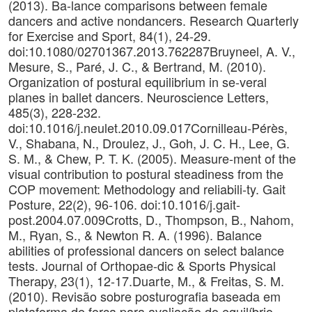
(2013). Ba-lance comparisons between female
dancers and active nondancers. Research Quarterly
for Exercise and Sport, 84(1), 24-29.
doi:10.1080/02701367.2013.762287Bruyneel, A. V.,
Mesure, S., Paré, J. C., & Bertrand, M. (2010).
Organization of postural equilibrium in se-veral
planes in ballet dancers. Neuroscience Letters,
485(3), 228-232.
doi:10.1016/j.neulet.2010.09.017Cornilleau-Pérès,
V., Shabana, N., Droulez, J., Goh, J. C. H., Lee, G.
S. M., & Chew, P. T. K. (2005). Measure-ment of the
visual contribution to postural steadiness from the
COP movement: Methodology and reliabili-ty. Gait
Posture, 22(2), 96-106. doi:10.1016/j.gait-
post.2004.07.009Crotts, D., Thompson, B., Nahom,
M., Ryan, S., & Newton R. A. (1996). Balance
abilities of professional dancers on select balance
tests. Journal of Orthopae-dic & Sports Physical
Therapy, 23(1), 12-17.Duarte, M., & Freitas, S. M.
(2010). Revisão sobre posturografia baseada em
plataforma de força para avaliação do equilíbrio.