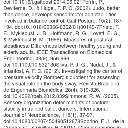
doi:10.1016/j.gaitpost.2014.06.021Perrin, P.,
Deviterne, D., & Hugel, F. P. C. (2002). Judo, better
than dance, develops sensorimotor adaptabi-lities
involved in balance control. Gait Posture, 15(2), 187-
194. doi:10.1016/S0966-6362(01)00149-7Prieto, T.
E., Myklebust, J. B., Hoffmann, R. G., Lovett, E. G.,
& Myklebust B. M. (1996). Measures of postural
steadiness: Differences between healthy young and
elderly adults. IEEE Transactions on Biomedical
Engi-neering, 43(9), 956-966.
doi:10.1109/10.532130Silva, P. J. G., Nadal, J., &
Infantosi, A. F. C. (2012). In-vestigating the center of
pressure velocity Romberg’s quotient for assessing
the visual role on the body sway. Revista Brasileira
de Engenharia Biomédica, 28(4), 319-326.
doi:10.4322/rbeb.2012.039Simmons, R. W. (2005).
Sensory organization deter-minants of postural
stability in trained ballet dancers. International
Journal of Neuroscience, 115(1), 87-97.
doi:10.1080/00207450490512678Sobrino, F. J., de la
Cuadra, C., & Guillén, P. (2015). Overuse injuries in