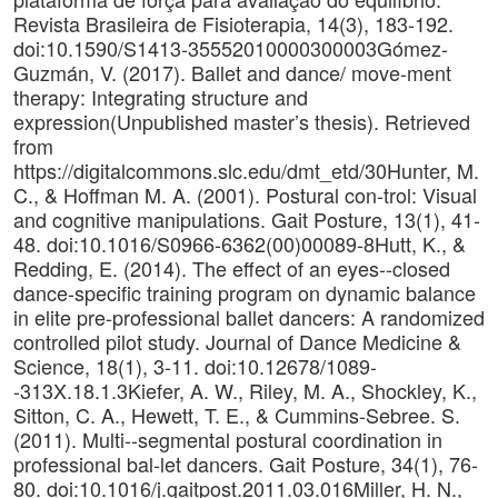
Revista Brasileira de Fisioterapia, 14(3), 183-192.
doi:10.1590/S1413-35552010000300003Gómez-
Guzmán, V. (2017). Ballet and dance/ move-ment
therapy: Integrating structure and
expression(Unpublished master’s thesis). Retrieved
from
https://digitalcommons.slc.edu/dmt_etd/30Hunter, M.
C., & Hoffman M. A. (2001). Postural con-trol: Visual
and cognitive manipulations. Gait Posture, 13(1), 41-
48. doi:10.1016/S0966-6362(00)00089-8Hutt, K., &
Redding, E. (2014). The effect of an eyes--closed
dance-specific training program on dynamic balance
in elite pre-professional ballet dancers: A randomized
controlled pilot study. Journal of Dance Medicine &
Science, 18(1), 3-11. doi:10.12678/1089-
-313X.18.1.3Kiefer, A. W., Riley, M. A., Shockley, K.,
Sitton, C. A., Hewett, T. E., & Cummins-Sebree. S.
(2011). Multi--segmental postural coordination in
professional bal-let dancers. Gait Posture, 34(1), 76-
80. doi:10.1016/j.gaitpost.2011.03.016Miller, H. N.,