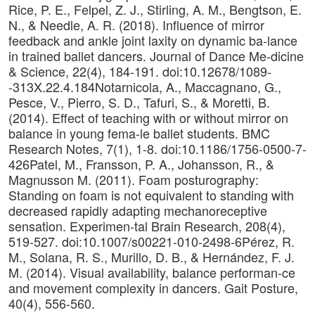
Rice, P. E., Felpel, Z. J., Stirling, A. M., Bengtson, E.
N., & Needle, A. R. (2018). Influence of mirror
feedback and ankle joint laxity on dynamic ba-lance
in trained ballet dancers. Journal of Dance Me-dicine
& Science, 22(4), 184-191. doi:10.12678/1089-
-313X.22.4.184Notarnicola, A., Maccagnano, G.,
Pesce, V., Pierro, S. D., Tafuri, S., & Moretti, B.
(2014). Effect of teaching with or without mirror on
balance in young fema-le ballet students. BMC
Research Notes, 7(1), 1-8. doi:10.1186/1756-0500-7-
426Patel, M., Fransson, P. A., Johansson, R., &
Magnusson M. (2011). Foam posturography:
Standing on foam is not equivalent to standing with
decreased rapidly adapting mechanoreceptive
sensation. Experimen-tal Brain Research, 208(4),
519-527. doi:10.1007/s00221-010-2498-6Pérez, R.
M., Solana, R. S., Murillo, D. B., & Hernández, F. J.
M. (2014). Visual availability, balance performan-ce
and movement complexity in dancers. Gait Posture,
40(4), 556-560.