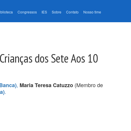
iblioteca
Congressos
IES
Sobre
Contato
Nosso time
Crianças dos Sete Aos 10
,
(Membro de
Banca)
Maria Teresa Catuzzo
.
a)