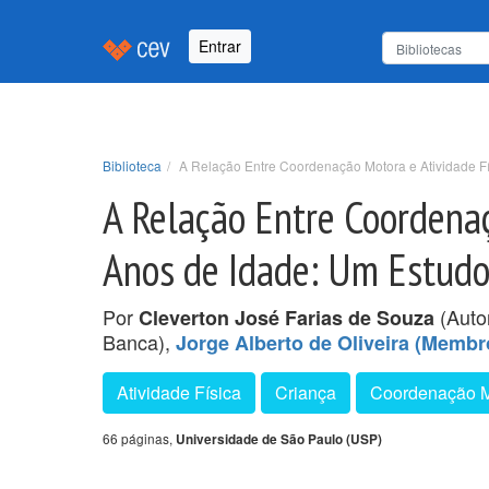
Entrar
Biblioteca
A Relação Entre Coordenação Motora e Atividade F
A Relação Entre Coordenaç
Anos de Idade: Um Estudo
Por
(Auto
Cleverton José Farias de Souza
Banca),
Jorge Alberto de Oliveira (Memb
Atividade Física
Criança
Coordenação M
66 páginas,
Universidade de São Paulo (USP)