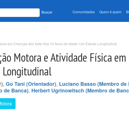
Comunidades
Quem é quem
B
Buscar
ísica em Crianças dos Sete Aos 10 Anos de Idade: Um Estudo Longitudinal
ão Motora e Atividade Física em 
 Longitudinal
r),
,
Go Tani (Orientador)
Luciano Basso (Membro de 
,
ro de Banca)
Herbert Ugrinowitsch (Membro de Banc
otora