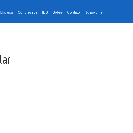
iblioteca
Congressos
IES
Sobre
Contato
Nosso time
lar