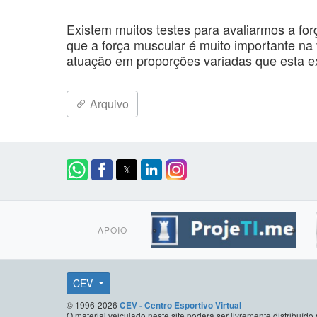
Existem muitos testes para avaliarmos a fo
que a força muscular é muito importante na v
atuação em proporções variadas que esta 
Arquivo
APOIO
CEV
© 1996-2026
CEV - Centro Esportivo Virtual
O material veiculado neste site poderá ser livremente distribuí