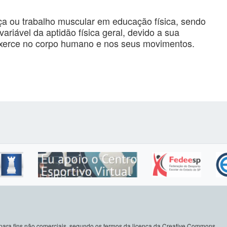
rça ou trabalho muscular em educação física, sendo
ariável da aptidão física geral, devido a sua
exerce no corpo humano e nos seus movimentos.
do para fins não comerciais, segundo os termos da licença da Creative Commons.