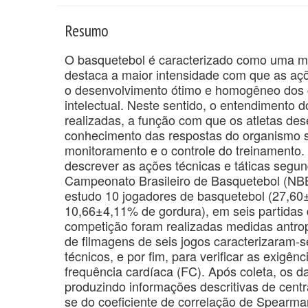
Resumo
O basquetebol é caracterizado como uma mo
destaca a maior intensidade com que as açõ
o desenvolvimento ótimo e homogêneo dos co
intelectual. Neste sentido, o entendimento 
realizadas, a função com que os atletas d
conhecimento das respostas do organismo s
monitoramento e o controle do treinamento. 
descrever as ações técnicas e táticas segund
Campeonato Brasileiro de Basquetebol (NBB)
estudo 10 jogadores de basquetebol (27,60
10,66±4,11% de gordura), em seis partidas
competição foram realizadas medidas antrop
de filmagens de seis jogos caracterizaram-s
técnicos, e por fim, para verificar as exigên
frequência cardíaca (FC). Após coleta, os d
produzindo informações descritivas de centra
se do coeficiente de correlação de Spearma