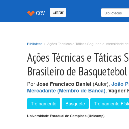
Entrar
Biblioteca
Ações Técnicas e Táticas Segundo a Intensidade de
Ações Técnicas e Táticas 
Brasileiro de Basquetebol
Por
(Autor),
José Francisco Daniel
João P
,
Mercadante (Membro de Banca)
Vagner 
Treinamento
Basquete
Treinamento Físi
Universidade Estadual de Campinas (Unicamp)