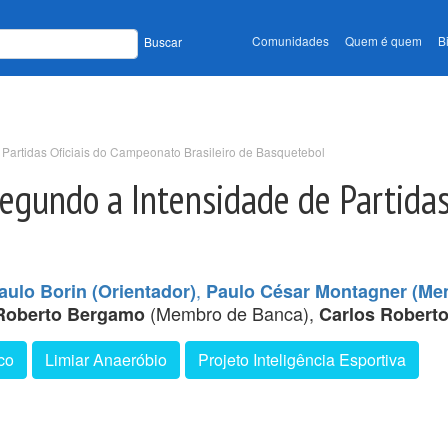
Comunidades
Quem é quem
B
Buscar
 Partidas Oficiais do Campeonato Brasileiro de Basquetebol
Segundo a Intensidade de Partida
,
aulo Borin (Orientador)
Paulo César Montagner (Me
(Membro de Banca),
Roberto Bergamo
Carlos Robert
co
Limiar Anaeróbio
Projeto Inteligência Esportiva