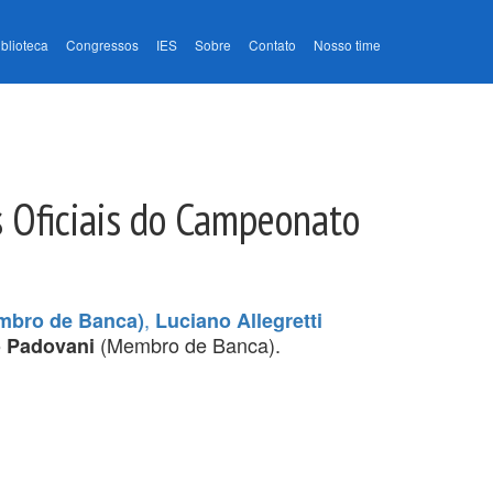
iblioteca
Congressos
IES
Sobre
Contato
Nosso time
s Oficiais do Campeonato
,
mbro de Banca)
Luciano Allegretti
(Membro de Banca).
o Padovani