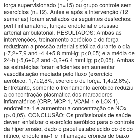
força supervisionado (n=15) ou grupo controle sem
exercícios (n=12). Antes e após a intervenção (12
semanas) foram avaliados os seguintes desfechos:
perfil inflamatório, função endotelial e pressão
arterial ambulatorial. RESULTADOS: Ambas as
intervenções, treinamento aeróbico e de força
reduziram a pressão arterial sistólica durante o dia
(-7,2±7,9 and -4,4±5.8 mmHg; p<0,05) e a média de
24-h (-5,6±6,2 and -3,2±6,4 mmHg; p<0,05). Ambas
as estratégias foram eficientes em aumentar
vasodilatação mediada pelo fluxo (exercício
aeróbico: 1,7±2,8%; exercício de força: 1,4±2,6%).
Entretanto, somente o treinamento aeróbico reduziu
a concentração plasmática dos marcadores
inflamatórios (CRP, MCP-1, VCAM-1 e LOX-1),
endotelina-1 e aumentou a concentração de NOx
(p<0,05). CONCLUSÃO: Os profissionais de saúde
devem enfatizar o exercício aeróbico para o controle
da hipertensão, dado o papel estabelecido do óxido
nítrico, endotelina-1 e inflamação crônica de baixo