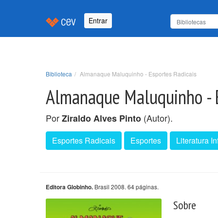
Entrar
Biblioteca
Almanaque Maluquinho - Esportes Radicais
Almanaque Maluquinho - E
Por
(Autor).
Ziraldo Alves Pinto
Esportes Radicais
Esportes
Literatura In
Brasil 2008. 64 páginas.
Editora Globinho.
Sobre