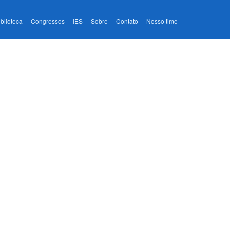
iblioteca
Congressos
IES
Sobre
Contato
Nosso time