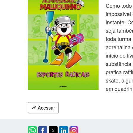
Como todo 
impossível
instante. 
seja também
toda turma 
adrenalina 
início do l
substância
pratica raf
skate, alg
em quadrin
Acessar