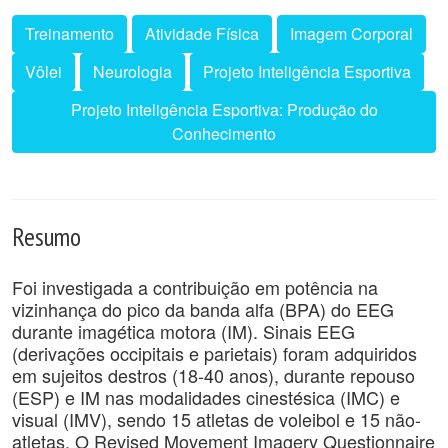
Treinamento
Atividade Física
Imagem Corporal
Vôlei
Neurologia
Projeto Inteligência Esportiva
Projeto Inteligência Esportiva: Produção do
Conhecimento
Resumo
Foi investigada a contribuição em potência na
vizinhança do pico da banda alfa (BPA) do EEG
durante imagética motora (IM). Sinais EEG
(derivações occipitais e parietais) foram adquiridos
em sujeitos destros (18-40 anos), durante repouso
(ESP) e IM nas modalidades cinestésica (IMC) e
visual (IMV), sendo 15 atletas de voleibol e 15 não-
atletas. O Revised Movement Imagery Questionnaire