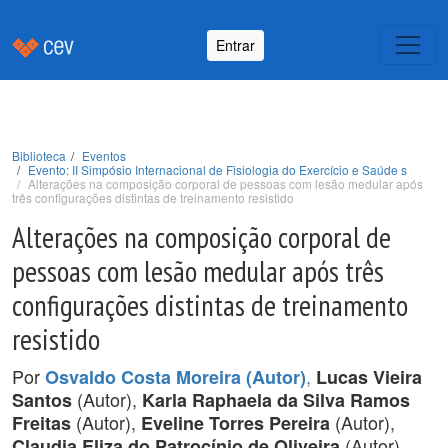
Entrar
Biblioteca
Eventos
Evento: II Simpósio Internacional de Fisiologia do Exercício e Saúde s
Alterações na composição corporal de pessoas com lesão medular após
três configurações distintas de treinamento resistido
Alterações na composição corporal de
pessoas com lesão medular após três
configurações distintas de treinamento
resistido
Por
,
Osvaldo Costa Moreira (Autor)
Lucas Vieira
(Autor),
Santos
Karla Raphaela da Silva Ramos
(Autor),
(Autor),
Freitas
Eveline Torres Pereira
(Autor).
Claudia Eliza do Patrocínio de Oliveira