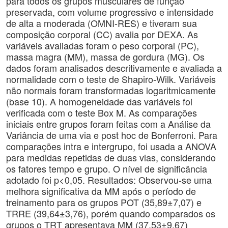
para todos os grupos musculares de função
preservada, com volume progressivo e intensidade
de alta a moderada (OMNI-RES) e tiveram sua
composição corporal (CC) avalia por DEXA. As
variáveis avaliadas foram o peso corporal (PC),
massa magra (MM), massa de gordura (MG). Os
dados foram analisados descritivamente e avaliada a
normalidade com o teste de Shapiro-Wilk. Variáveis
não normais foram transformadas logaritmicamente
(base 10). A homogeneidade das variáveis foi
verificada com o teste Box M. As comparações
iniciais entre grupos foram feitas com a Análise da
Variância de uma via e post hoc de Bonferroni. Para
comparações intra e intergrupo, foi usada a ANOVA
para medidas repetidas de duas vias, considerando
os fatores tempo e grupo. O nível de significância
adotado foi p<0,05. Resultados: Observou-se uma
melhora significativa da MM após o período de
treinamento para os grupos POT (35,89±7,07) e
TRRE (39,64±3,76), porém quando comparados os
grupos o TRT apresentava MM (37,53±9,67)