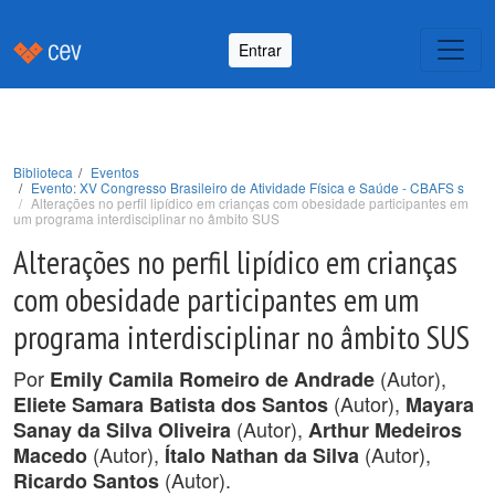
Entrar
Biblioteca
Eventos
Evento: XV Congresso Brasileiro de Atividade Física e Saúde - CBAFS s
Alterações no perfil lipídico em crianças com obesidade participantes em
um programa interdisciplinar no âmbito SUS
Alterações no perfil lipídico em crianças
com obesidade participantes em um
programa interdisciplinar no âmbito SUS
Por
(Autor),
Emily Camila Romeiro de Andrade
(Autor),
Eliete Samara Batista dos Santos
Mayara
(Autor),
Sanay da Silva Oliveira
Arthur Medeiros
(Autor),
(Autor),
Macedo
Ítalo Nathan da Silva
(Autor).
Ricardo Santos