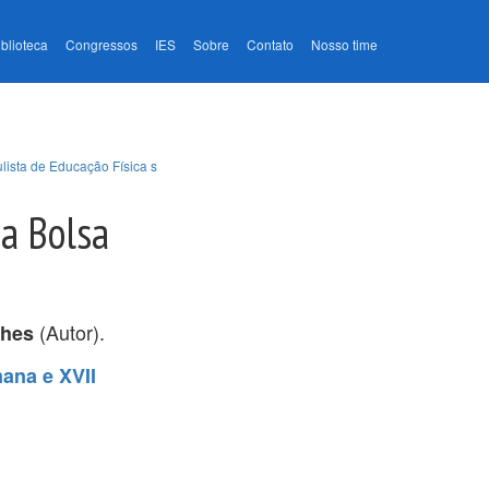
iblioteca
Congressos
IES
Sobre
Contato
Nosso time
lista de Educação Física s
ma Bolsa
(Autor).
nhes
ana e XVII