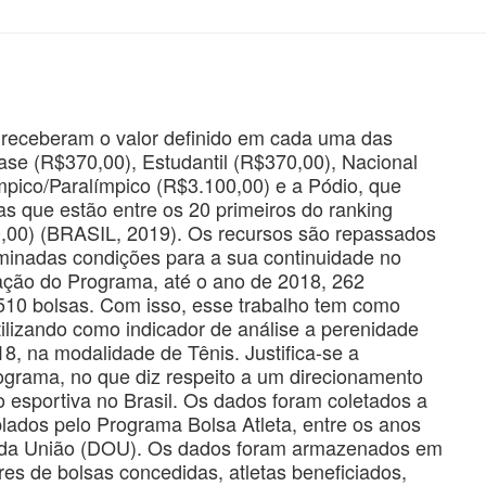
receberam o valor definido em cada uma das
Base (R$370,00), Estudantil (R$370,00), Nacional
mpico/Paralímpico (R$3.100,00) e a Pódio, que
s que estão entre os 20 primeiros do ranking
0,00) (BRASIL, 2019). Os recursos são repassados
rminadas condições para a sua continuidade no
ação do Programa, até o ano de 2018, 262
510 bolsas. Com isso, esse trabalho tem como
tilizando como indicador de análise a perenidade
8, na modalidade de Tênis. Justifica-se a
ograma, no que diz respeito a um direcionamento
ão esportiva no Brasil. Os dados foram coletados a
mplados pelo Programa Bolsa Atleta, entre os anos
al da União (DOU). Os dados foram armazenados em
res de bolsas concedidas, atletas beneficiados,