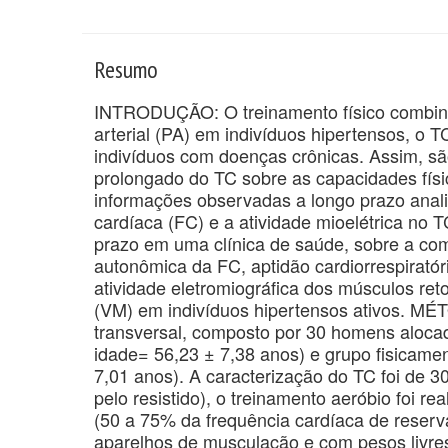
Resumo
INTRODUÇÃO: O treinamento físico combin
arterial (PA) em indivíduos hipertensos, o 
indivíduos com doenças crônicas. Assim, sã
prolongado do TC sobre as capacidades físi
informações observadas a longo prazo anal
cardíaca (FC) e a atividade mioelétrica no 
prazo em uma clínica de saúde, sobre a com
autonômica da FC, aptidão cardiorrespiratór
atividade eletromiográfica dos músculos reto
(VM) em indivíduos hipertensos ativos. MÉ
transversal, composto por 30 homens alocad
idade= 56,23 ± 7,38 anos) e grupo fisicamen
7,01 anos). A caracterização do TC foi de 3
pelo resistido), o treinamento aeróbio foi 
(50 a 75% da frequência cardíaca de reserva)
aparelhos de musculação e com pesos livres,