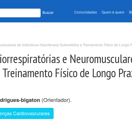
Comunidades
Quem é quem
B
Buscar
omusculares de Indivíduos Hipertensos Submetidos a Treinamento Físico de Longo 
diorrespiratórias e Neuromuscular
 Treinamento Físico de Longo Pra
(Orientador).
drigues-bigaton
enças Cardiovasculares