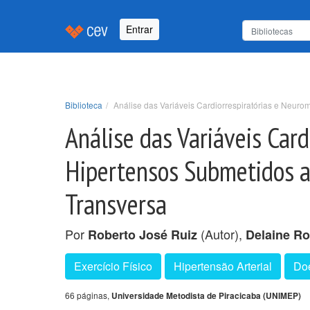
Entrar
Biblioteca
Análise das Variáveis Cardiorrespiratórias e Neur
Análise das Variáveis Car
Hipertensos Submetidos a
Transversa
Por
(Autor),
Roberto José Ruiz
Delaine Ro
Exercício Físico
Hipertensão Arterial
Do
66 páginas,
Universidade Metodista de Piracicaba (UNIMEP)