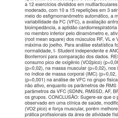
a 12 exercícios divididos em multiarticulares
moderado, com 10 a 15 repetições em 3 séri
meio do esfigmomanômetro automático, a m
variabilidade da FC (VFC), a avaliação ant
bioimpedância, a aptidão cardiorrespiratóri
no membro inferior pelo dinamômetro e, ati
(root mean square) dos músculos RF, VL e 
máxima do joelho. Para análise estatística f
normalidade, t- Student independente e A
Bonferroni para comparação dos dados. R
consumo pico de oxigênio (VO2pico) (p=0,00
(p=0,02), na massa muscular (p=0,02), nos 
no índice de massa corporal (IMC) (p=0,02
(p=0,001) na análise de VFC no grupo fisic
não ativo, enquanto os parâmetros de RMS 
parâmetros da VFC (SDNN, RMSSD, AF, BF, 
os grupos. CONCLUSÃO: Sugere-se que o pr
observado em uma clínica de saúde, modific
(VO2 pico) e força muscular, porém melhore
prática profissionais da área de atividade f