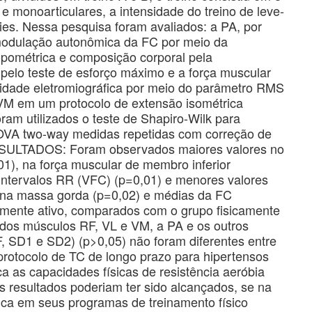
 e monoarticulares, a intensidade do treino de leve-
es. Nessa pesquisa foram avaliados: a PA, por
odulação autonômica da FC por meio da
ropométrica e composição corporal pela
a pelo teste de esforço máximo e a força muscular
vidade eletromiográfica por meio do parâmetro RMS
VM em um protocolo de extensão isométrica
oram utilizados o teste de Shapiro-Wilk para
NOVA two-way medidas repetidas com correção de
ESULTADOS: Foram observados maiores valores no
1), na força muscular de membro inferior
intervalos RR (VFC) (p=0,01) e menores valores
, na massa gorda (p=0,02) e médias da FC
amente ativo, comparados com o grupo fisicamente
dos músculos RF, VL e VM, a PA e os outros
SD1 e SD2) (p>0,05) não foram diferentes entre
otocolo de TC de longo prazo para hipertensos
a as capacidades físicas de resistência aeróbia
s resultados poderiam ter sido alcançados, se na
ísica em seus programas de treinamento físico