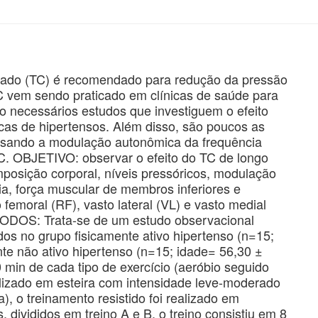
ado (TC) é recomendado para redução da pressão
TC vem sendo praticado em clínicas de saúde para
o necessários estudos que investiguem o efeito
cas de hipertensos. Além disso, são poucos as
isando a modulação autonômica da frequência
TC. OBJETIVO: observar o efeito do TC de longo
posição corporal, níveis pressóricos, modulação
ia, força muscular de membros inferiores e
 femoral (RF), vasto lateral (VL) e vasto medial
TODOS: Trata-se de um estudo observacional
os no grupo fisicamente ativo hipertenso (n=15;
te não ativo hipertenso (n=15; idade= 56,30 ±
0 min de cada tipo de exercício (aeróbio seguido
realizado em esteira com intensidade leve-moderado
, o treinamento resistido foi realizado em
 divididos em treino A e B, o treino consistiu em 8