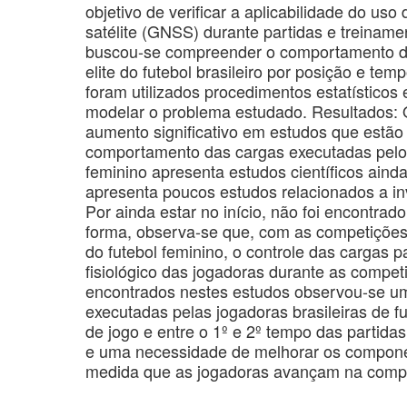
objetivo de verificar a aplicabilidade do us
satélite (GNSS) durante partidas e treiname
buscou-se compreender o comportamento d
elite do futebol brasileiro por posição e te
foram utilizados procedimentos estatísticos e
modelar o problema estudado. Resultados: 
aumento significativo em estudos que estão
comportamento das cargas executadas pelos 
feminino apresenta estudos científicos ainda 
apresenta poucos estudos relacionados a inv
Por ainda estar no início, não foi encontra
forma, observa-se que, com as competiçõe
do futebol feminino, o controle das cargas 
fisiológico das jogadoras durante as compet
encontrados nestes estudos observou-se u
executadas pelas jogadoras brasileiras de f
de jogo e entre o 1º e 2º tempo das partida
e uma necessidade de melhorar os componen
medida que as jogadoras avançam na compe