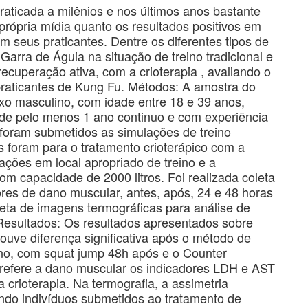
praticada a milênios e nos últimos anos bastante
 própria mídia quanto os resultados positivos em
m seus praticantes. Dentre os diferentes tipos de
Garra de Águia na situação de treino tradicional e
recuperação ativa, com a crioterapia , avaliando o
praticantes de Kung Fu. Métodos: A amostra do
exo masculino, com idade entre 18 e 39 anos,
 de pelo menos 1 ano continuo e com experiência
foram submetidos as simulações de treino
s foram para o tratamento crioterápico com a
ações em local apropriado de treino e a
m capacidade de 2000 litros. Foi realizada coleta
res de dano muscular, antes, após, 24 e 48 horas
leta de imagens termográficas para análise de
 Resultados: Os resultados apresentados sobre
ouve diferença significativa após o método de
no, com squat jump 48h após e o Counter
refere a dano muscular os indicadores LDH e AST
 crioterapia. Na termografia, a assimetria
do indivíduos submetidos ao tratamento de