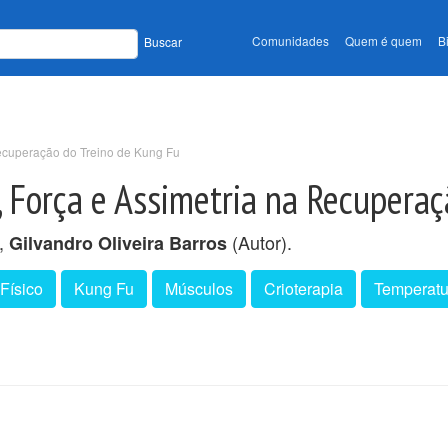
Comunidades
Quem é quem
B
Buscar
Recuperação do Treino de Kung Fu
 Força e Assimetria na Recuperaç
),
(Autor).
Gilvandro Oliveira Barros
 Físico
Kung Fu
Músculos
Crioterapia
Temperatu