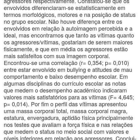
agressores respectivamente. Constatou-se que os
envolvidos diferenciaram-se estatisticamente em
termos morfológicos, motores e na posição de status
no grupo escolar. Não houve diferença entre os
envolvidos em relação à autoimagem percebida e a
ideal, mas encontramos que tanto as vítimas quanto
os agressores/vítimas, gostariam de serem maiores
fisicamente, e que em média os agressores estão
mais satisfeitos com sua imagem corporal.
Encontrou-se uma correlação (r= 0,354; p= 0,010)
entre estar envolvido em bullying e atitudes de mau
comportamento e baixo desempenho escolar. Em
algumas disciplinas do currículo escolar as notas
que medem o desempenho acadêmico indicaram
valores mais satisfatórios para as vítimas (F= 4,645;
p= 0,014). Por fim o perfil das vítimas apresentou
uma massa corporal total, massa corporal magra,
estatura, envergadura, aptidão física principalmente
nos testes que avaliam a força física e nas relações
que medem o status no meio social com valores e
níveis inferiores em relação aos agressores. Conclui-