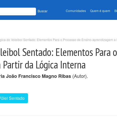
Comunidades
Quem é quem
B
Buscar
ógica do Voleibol Sentado: Elementos Para o Processo de Ensino-aprendizagem a P
oleibol Sentado: Elementos Para 
Partir da Lógica Interna
(Autor).
ia João Francisco Magno Ribas
Vôlei Sentado