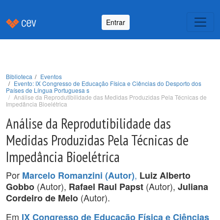
Entrar
Biblioteca
Eventos
Evento: IX Congresso de Educação Física e Ciências do Desporto dos
Países de Língua Portuguesa s
Análise da Reprodutibilidade das Medidas Produzidas Pela Técnicas de
Impedância Bioelétrica
Análise da Reprodutibilidade das
Medidas Produzidas Pela Técnicas de
Impedância Bioelétrica
Por
,
Marcelo Romanzini (Autor)
Luiz Alberto
(Autor),
(Autor),
Gobbo
Rafael Raul Papst
Juliana
(Autor).
Cordeiro de Melo
Em
IX Congresso de Educação Física e Ciências