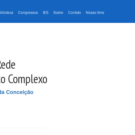
iblioteca
Congressos
IES
Sobre
Contato
Nosso time
Rede
nto Complexo
 da Conceição