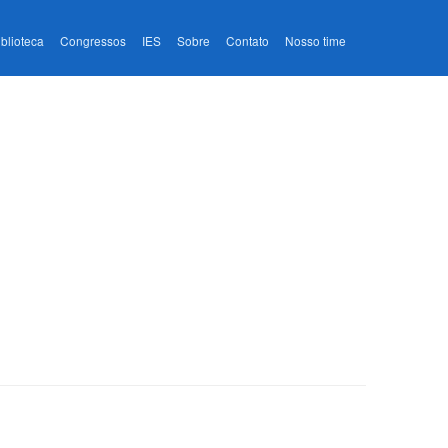
iblioteca
Congressos
IES
Sobre
Contato
Nosso time