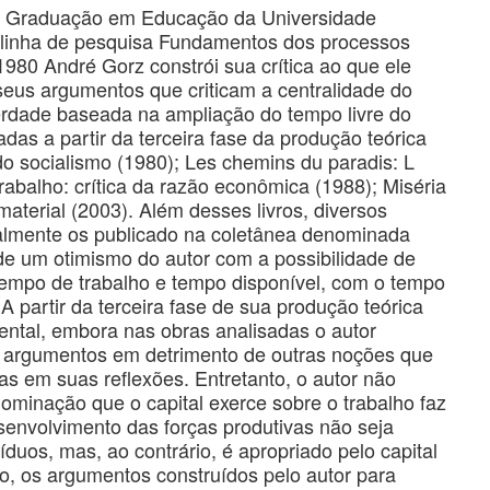
ós Graduação em Educação da Universidade
à linha de pesquisa Fundamentos dos processos
1980 André Gorz constrói sua crítica ao que ele
seus argumentos que criticam a centralidade do
rdade baseada na ampliação do tempo livre do
adas a partir da terceira fase da produção teórica
do socialismo (1980); Les chemins du paradis: L
rabalho: crítica da razão econômica (1988); Miséria
material (2003). Além desses livros, diversos
ialmente os publicado na coletânea denominada
de um otimismo do autor com a possibilidade de
tempo de trabalho e tempo disponível, com o tempo
A partir da terceira fase de sua produção teórica
ental, embora nas obras analisadas o autor
argumentos em detrimento de outras noções que
s em suas reflexões. Entretanto, o autor não
ominação que o capital exerce sobre o trabalho faz
envolvimento das forças produtivas não seja
íduos, mas, ao contrário, é apropriado pelo capital
, os argumentos construídos pelo autor para