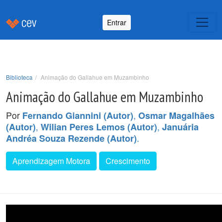
Entrar
Biblioteca
Animação do Gallahue em Muzambinho
Animação do Gallahue em Muzambinho
Por
,
Fernando Giannini (Autor)
Osmar Magalhães
,
,
(Autor)
Wilian Peres Lemos (Autor)
Januária
.
Andréa Souza Rezende (Autor)
Aprendizagem Motora
Crescimento