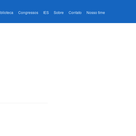
iblioteca
Congressos
IES
Sobre
Contato
Nosso time