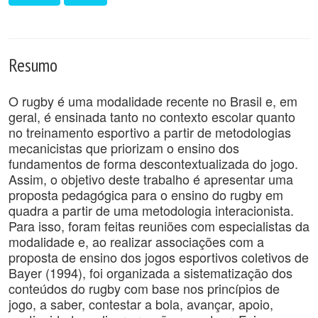
Resumo
O rugby é uma modalidade recente no Brasil e, em
geral, é ensinada tanto no contexto escolar quanto
no treinamento esportivo a partir de metodologias
mecanicistas que priorizam o ensino dos
fundamentos de forma descontextualizada do jogo.
Assim, o objetivo deste trabalho é apresentar uma
proposta pedagógica para o ensino do rugby em
quadra a partir de uma metodologia interacionista.
Para isso, foram feitas reuniões com especialistas da
modalidade e, ao realizar associações com a
proposta de ensino dos jogos esportivos coletivos de
Bayer (1994), foi organizada a sistematização dos
conteúdos do rugby com base nos princípios de
jogo, a saber, contestar a bola, avançar, apoio,