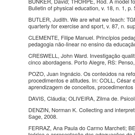
BUNKER, David; THORPE, Rod. A model for 
Bulletin of physical education, v. 18, n. 1, p.
BUTLER, Judith. We are what we teach: TGfU
quarterly for exercise and sport, v. 87, n. s
CLEMENTE, Filipe Manuel. Princípios pedag
pedagogia não-linear no ensino da educação 
CRESWELL, John Ward. Investigação qualitat
cinco abordagens. Porto Alegre, RS: Penso,
POZO, Juan Ingnácio. Os conteúdos na refo
procedimentos e atitudes. In: COLL, César e
aprendizagem de conceitos, procedimentos e
DAVIS, Cláudia; OLIVEIRA, Zilma de. Psicol
DENZIN, Norman K. Collecting and interpret
Sage, 2008.
FERRAZ, Ana Paula do Carmo Marcheti; BEL
teórica e apresentação das adequações do i