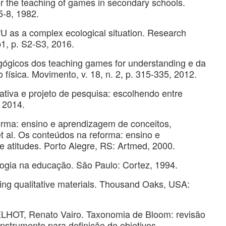
the teaching of games in secondary schools.
 5-8, 1982.
 as a complex ecological situation. Research
up1, p. S2-S3, 2016.
ógicos dos teaching games for understanding e da
física. Movimento, v. 18, n. 2, p. 315-335, 2012.
iva e projeto de pesquisa: escolhendo entre
 2014.
rma: ensino e aprendizagem de conceitos,
t al. Os conteúdos na reforma: ensino e
 atitudes. Porto Alegre, RS: Artmed, 2000.
ogia na educação. São Paulo: Cortez, 1994.
ing qualitative materials. Thousand Oaks, USA:
HOT, Renato Vairo. Taxonomia de Bloom: revisão
nstrumento para definição de objetivos