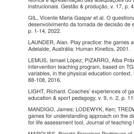
instrucionais. Gestão & produção, v. 17, p. 
GIL, Vicente Maria Gaspar et al. O questi
desenvolvimento da tomada de decisão de e
p. 1-14, 2022.
LAUNDER, Alan. Play practice: the games a
Adelaide, Austrália: Human Kinetics, 2001.
LEMUS, Ismael López; PIZARRO, Alba Práxed
intervention teaching program, based on TG
variables, in the physical education contex
88-108, 2016.
LIGHT, Richard. Coaches' experiences of ga
education & sport pedagogy, v. 9, n. 2, p. 1
MANDIGO, James; LODEWYK, Ken; TREDWAY,
games for understanding approach on the dev
for life assessment tool. Journal of teaching 
MARQUES, Renato Francisco Rodrigues et al