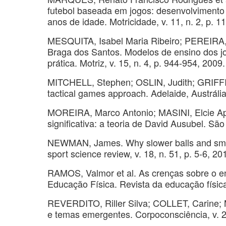
futebol baseada em jogos: desenvolvimento
anos de idade. Motricidade, v. 11, n. 2, p. 1
MESQUITA, Isabel Maria Ribeiro; PEREIRA
Braga dos Santos. Modelos de ensino dos jo
prática. Motriz, v. 15, n. 4, p. 944-954, 2009.
MITCHELL, Stephen; OSLIN, Judith; GRIFFIN,
tactical games approach. Adelaide, Austráli
MOREIRA, Marco Antonio; MASINI, Elcie Ap
significativa: a teoria de David Ausubel. Sã
NEWMAN, James. Why slower balls and small
sport science review, v. 18, n. 51, p. 5-6, 20
RAMOS, Valmor et al. As crenças sobre o en
Educação Física. Revista da educação física
REVERDITO, Riller Silva; COLLET, Carine;
e temas emergentes. Corpoconsciência, v. 26