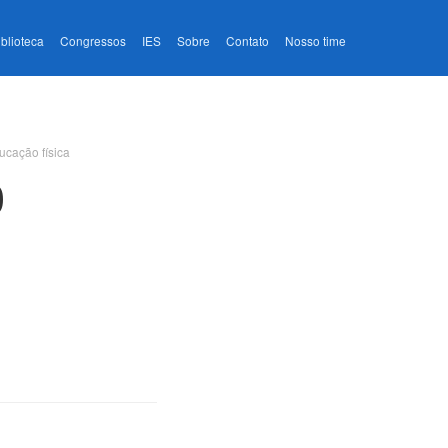
iblioteca
Congressos
IES
Sobre
Contato
Nosso time
ucação física
O