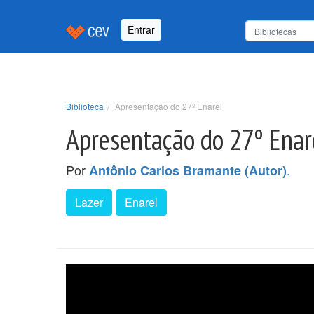
Entrar
Biblioteca
Apresentação do 27º Enarel
Apresentação do 27º Enar
Por
.
Antônio Carlos Bramante (Autor)
Lazer
Enarel