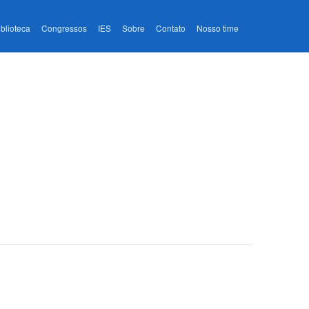
iblioteca
Congressos
IES
Sobre
Contato
Nosso time