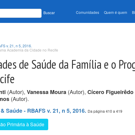
Comunidades
Quem é quem
B
Buscar
FS v. 21, n 5, 2016.
grama Academia da Cidade no Recife
ades de Saúde da Família e o Pr
cife
(Autor),
(Autor),
nti
Vanessa Moura
Cícero Figueirêdo
(Autor).
mos
 & Saúde - RBAFS v. 21, n 5, 2016.
Da página 410 a 419
ão Primária à Saúde