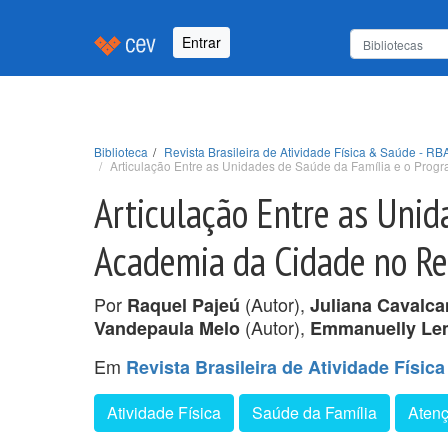
Entrar
Biblioteca
Revista Brasileira de Atividade Física & Saúde - RBA
Articulação Entre as Unidades de Saúde da Família e o Pro
Articulação Entre as Unid
Academia da Cidade no Re
Por
(Autor),
Raquel Pajeú
Juliana Cavalca
(Autor),
Vandepaula Melo
Emmanuelly Le
Em
Revista Brasileira de Atividade Física
Atividade Física
Saúde da Família
Atenç