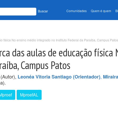
Comunidades
Quem é quem
B
Buscar
o física No ensino médio integrado no Instituto Federal da Paraíba, Campus Patos
erca das aulas de educação física
araíba, Campus Patos
(Autor),
,
Leonéa Vitoria Santiago (Orientador)
Mirair
a).
Mproef
MproefAL