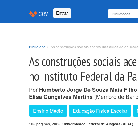
Entrar
Biblioteca
As construções sociais acerca das aulas de educaçã
As construções sociais ac
no Instituto Federal da P
Por
Humberto Jorge De Souza Maia Filho
(Membro de Banc
Elisa Gonçalves Martins
Ensino Médio
Educação Física Escolar
105 páginas, 2025,
Universidade Federal de Alagoas (UFAL)