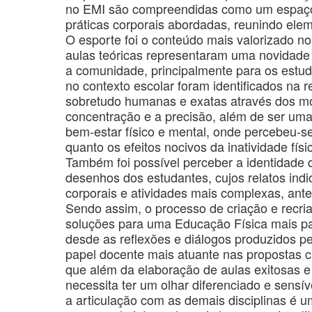
no EMI são compreendidas como um espaço 
práticas corporais abordadas, reunindo elem
O esporte foi o conteúdo mais valorizado n
aulas teóricas representaram uma novidad
a comunidade, principalmente para os estuda
no contexto escolar foram identificados na r
sobretudo humanas e exatas através dos m
concentração e a precisão, além de ser uma 
bem-estar físico e mental, onde percebeu
quanto os efeitos nocivos da inatividade fí
Também foi possível perceber a identidade
desenhos dos estudantes, cujos relatos ind
corporais e atividades mais complexas, ant
Sendo assim, o processo de criação e recria
soluções para uma Educação Física mais pa
desde as reflexões e diálogos produzidos p
papel docente mais atuante nas propostas cu
que além da elaboração de aulas exitosas e
necessita ter um olhar diferenciado e sens
a articulação com as demais disciplinas é