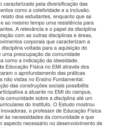
caracterizado pela diversificação das
entos como a coletividade e a inclusão.
o relato dos estudantes, enquanto que as
e e ao mesmo tempo uma resistência para
ntes. A relevância e o papel da disciplina
elação com as outras disciplinas e áreas,
ovimentos corporais que caracterizam a
disciplina voltada para a aquisição do
-se uma preocupação da comunidade
sica como a indicação da obesidade.
 da Educação Física no EMI através dos
icaram o aprofundamento das práticas
es não vistas no Ensino Fundamental.
ção das construções sociais possibilita
rticipativa a atuante no EMI do campus,
ela comunidade sobre a disciplina até um
rriculares do Instituto. O Estudo mostrou
 inovadoras, o professor de Educação Física
ível às necessidades da comunidade e que
 um aspecto necessário no desenvolvimento de