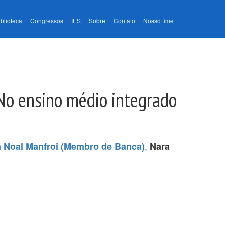
iblioteca
Congressos
IES
Sobre
Contato
Nosso time
 No ensino médio integrado
,
a Noal Manfroi (Membro de Banca)
Nara