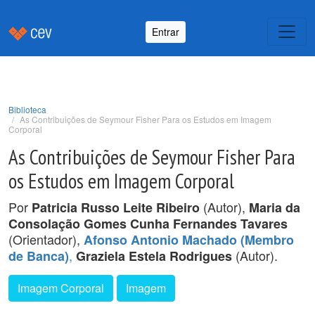
Entrar
Biblioteca
As Contribuições de Seymour Fisher Para os Estudos em Imagem
Corporal
As Contribuições de Seymour Fisher Para
os Estudos em Imagem Corporal
Por
(Autor),
Patricia Russo Leite Ribeiro
Maria da
Consolação Gomes Cunha Fernandes Tavares
(Orientador),
Afonso Antonio Machado (Membro
,
(Autor).
de Banca)
Graziela Estela Rodrigues
Imagem Corporal
Imagem