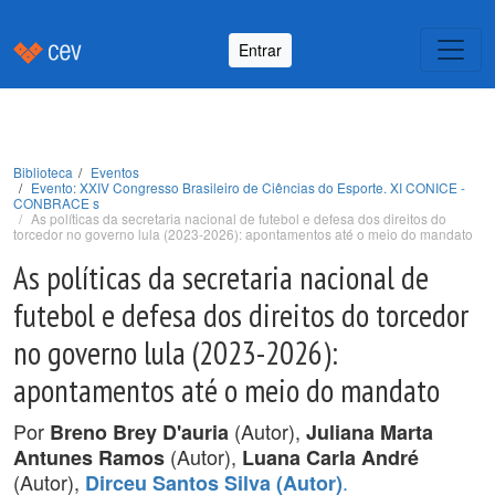
Entrar
Biblioteca
Eventos
Evento: XXIV Congresso Brasileiro de Ciências do Esporte. XI CONICE -
CONBRACE s
As políticas da secretaria nacional de futebol e defesa dos direitos do
torcedor no governo lula (2023-2026): apontamentos até o meio do mandato
As políticas da secretaria nacional de
futebol e defesa dos direitos do torcedor
no governo lula (2023-2026):
apontamentos até o meio do mandato
Por
(Autor),
Breno Brey D'auria
Juliana Marta
(Autor),
Antunes Ramos
Luana Carla André
(Autor),
.
Dirceu Santos Silva (Autor)