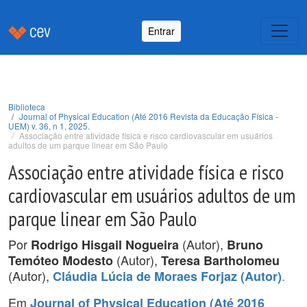
Entrar
Biblioteca
Journal of Physical Education (Até 2016 Revista da Educação Física -
UEM) v. 36, n 1, 2025.
Associação entre atividade física e risco cardiovascular em usuários
adultos de um parque linear em São Paulo
Associação entre atividade física e risco
cardiovascular em usuários adultos de um
parque linear em São Paulo
Por
(Autor),
Rodrigo Hisgail Nogueira
Bruno
(Autor),
Temóteo Modesto
Teresa Bartholomeu
(Autor),
.
Cláudia Lúcia de Moraes Forjaz (Autor)
Em
Journal of Physical Education (Até 2016