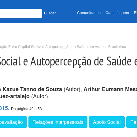
Comunidades
Quem é quem
B
Buscar
ação Entre Capital Social e Autopercepção de Saúde em Adultos Brasileiros
Social e Autopercepção de Saúde
(Autor),
a Kazue Tanno de Souza
Arthur Eumann Mes
(Autor).
ez-artalejo
015.
Da página 49 a 53
oavaliação
Relações Interpessoais
Apoio Social
Par