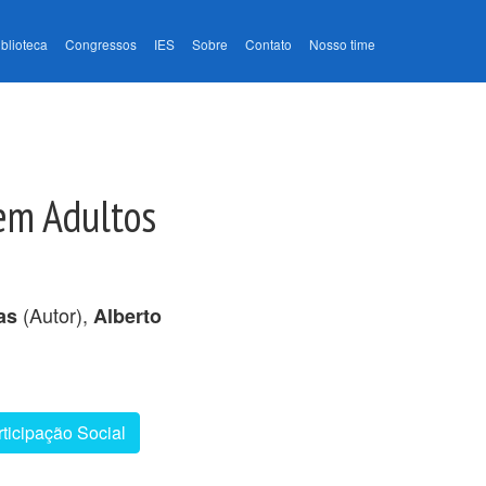
iblioteca
Congressos
IES
Sobre
Contato
Nosso time
 em Adultos
(Autor),
as
Alberto
ticipação Social